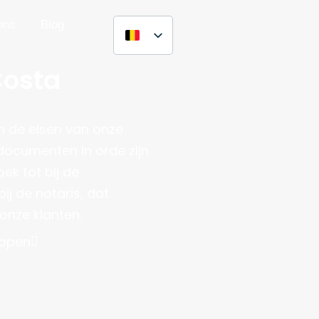
ons
Blog
Costa
ns
Blog
n de eisen van onze
e documenten in orde zijn
ek tot bij de
j de notaris, dat
onze klanten.
kopen